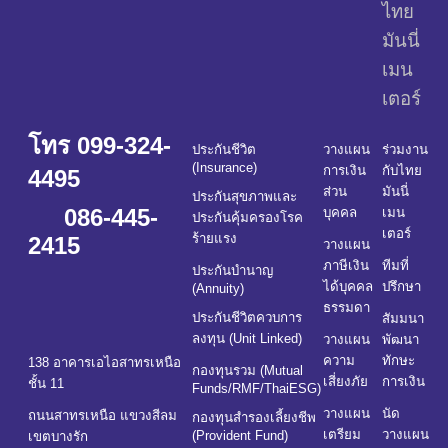
ไทย
มันนี่
เมน
เตอร์
โทร 099-324-
ประกันชีวิต
วางแผน
ร่วมงาน
(Insurance)
การเงิน
กับไทย
4495
ส่วน
มันนี่
ประกันสุขภาพและ
086-445-
บุคคล
เมน
ประกันคุ้มครองโรค
เตอร์
ร้ายแรง
2415
วางแผน
ภาษีเงิน
ทีมที่
ประกันบำนาญ
ได้บุคคล
ปรึกษา
(Annuity)
ธรรมดา
ประกันชีวิตควบการ
สัมมนา
ลงทุน (Unit Linked)
วางแผน
พัฒนา
ความ
ทักษะ
138 อาคารเอไอสาทรเหนือ
กองทุนรวม (Mutual
เสี่ยงภัย
การเงิน
ชั้น 11
Funds/RMF/ThaiESG)
วางแผน
นัด
ถนนสาทรเหนือ แขวงสีลม
กองทุนสำรองเลี้ยงชีพ
เตรียม
วางแผน
(Provident Fund)
เขตบางรัก