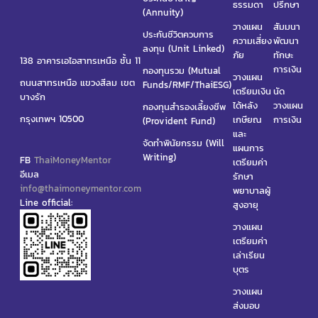
ธรรมดา
ปรึกษา
(Annuity)
วางแผน
สัมมนา
ประกันชีวิตควบการ
ความเสี่ยง
พัฒนา
ลงทุน (Unit Linked)
ภัย
ทักษะ
138 อาคารเอไอสาทรเหนือ ชั้น 11
การเงิน
กองทุนรวม (Mutual
วางแผน
ถนนสาทรเหนือ แขวงสีลม เขต
Funds/RMF/ThaiESG)
เตรียมเงิน
นัด
บางรัก
ได้หลัง
วางแผน
กองทุนสำรองเลี้ยงชีพ
กรุงเทพฯ 10500
เกษียณ
การเงิน
(Provident Fund)
และ
จัดทำพินัยกรรม (Will
แผนการ
Writing)
FB
ThaiMoneyMentor
เตรียมค่า
อีเมล
รักษา
info@thaimoneymentor.com
พยาบาลผู้
Line official:
สูงอายุ
วางแผน
เตรียมค่า
เล่าเรียน
บุตร
วางแผน
ส่งมอบ