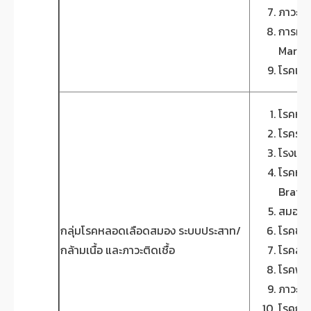
ภาวะข้
การผ่า
Marro
โรคเท้
โรคหล
โรคระบ
โรงเยื
โรคหลอ
Brain 
สมองอั
กลุ่มโรคหลอดเลือดสมอง ระบบประสาท/
โรคของ
กล้ามเนื้อ และภาวะติดเชื้อ
โรคสมอ
โรคพาร
ภาวะอะ
โรคกล้