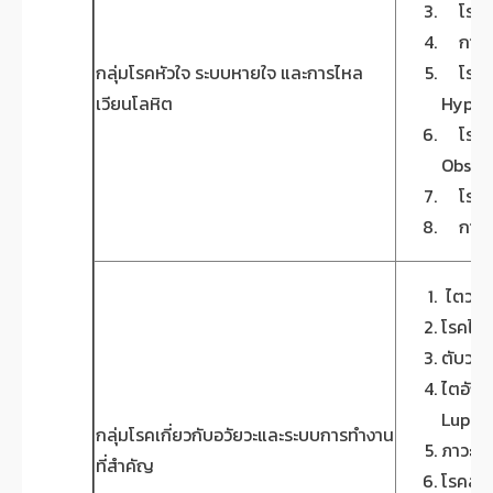
โรคกล
การผ่า
กลุ่มโรคหัวใจ ระบบหายใจ และการไหล
โรคแร
เวียนโลหิต
Hyper
โรคหลอ
Obstr
โรคโลห
การผ่า
ไตวายเ
โรคไวร
ตับวาย
ไตอักเ
Lupas
กลุ่มโรคเกี่ยวกับอวัยวะและระบบการทำงาน
ภาวะตั
ที่สำคัญ
โรคลำไ