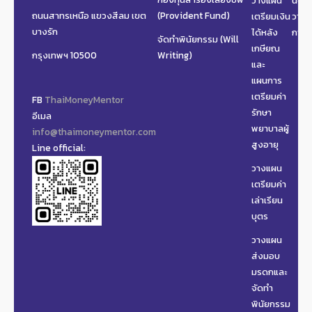
ถนนสาทรเหนือ แขวงสีลม เขต
(Provident Fund)
เตรียมเงิน
วาง
บางรัก
ได้หลัง
การเ
จัดทำพินัยกรรม (Will
เกษียณ
กรุงเทพฯ 10500
Writing)
และ
แผนการ
เตรียมค่า
FB
ThaiMoneyMentor
รักษา
อีเมล
พยาบาลผู้
info@thaimoneymentor.com
สูงอายุ
Line official:
วางแผน
เตรียมค่า
เล่าเรียน
บุตร
วางแผน
ส่งมอบ
มรดกและ
จัดทำ
พินัยกรรม