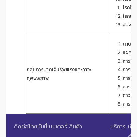
โรคโปล
โรคเนื
อัมพาต
ตาบอด
แผลไหม
การบาด
กลุ่มการบาดเจ็บร้ายแรงและภาวะ
การสูญ
ทุพพลภาพ
การทุพ
การสู
ภาวะโค
การฉีก
ติดต่อไทยมันนี่เมนเตอร์
สินค้า
บริการ
เกี่
กับ