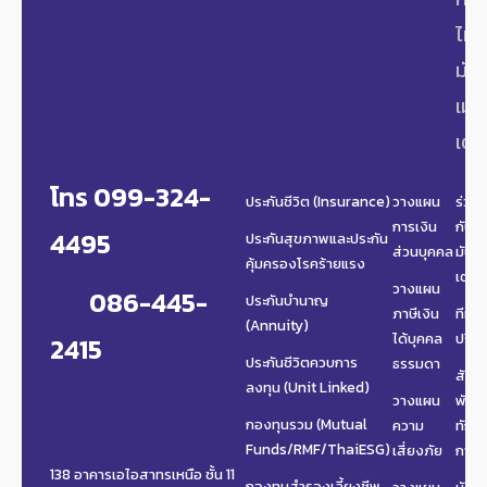
ไทย
มันนี
เมน
เตอ
โทร 099-324-
ประกันชีวิต (Insurance)
วางแผน
ร่วม
การเงิน
กับไ
4495
ประกันสุขภาพและประกัน
ส่วนบุคคล
มันนี
คุ้มครองโรคร้ายแรง
เตอร์
วางแผน
086-445-
ประกันบำนาญ
ภาษีเงิน
ทีมที่
(Annuity)
ได้บุคคล
ปรึก
2415
ประกันชีวิตควบการ
ธรรมดา
สัมม
ลงทุน (Unit Linked)
วางแผน
พัฒ
กองทุนรวม (Mutual
ความ
ทักษะ
Funds/RMF/ThaiESG)
เสี่ยงภัย
การเ
138 อาคารเอไอสาทรเหนือ ชั้น 11
กองทุนสำรองเลี้ยงชีพ
วางแผน
นัด